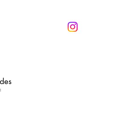
ndes
1