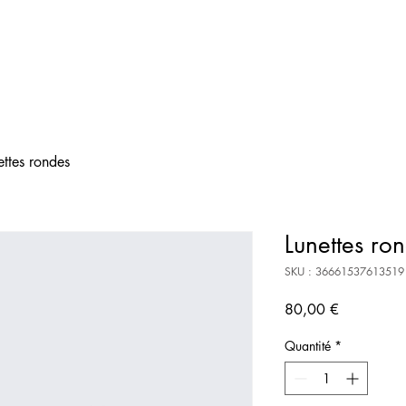
ettes rondes
Lunettes ro
SKU : 36661537613519
Prix
80,00 €
Quantité
*